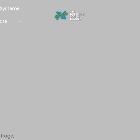
& Systeme
kate
nfrage,